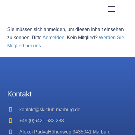
Sie müssen sich anmelden, um diesen Inhalt einsehen
zu können. Bitte
Anmelden
. Kein Mitglied?
Werden Sie
Mitglied bei uns
Kontakt
kontakt@skiclub-marburg.de
+49 (0)6421 682 288
Alexei PadvaHöhenweg 3435041 Marburg