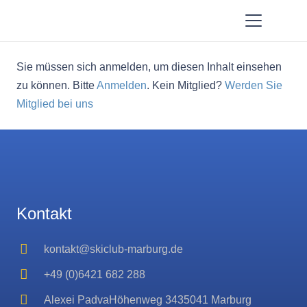
Sie müssen sich anmelden, um diesen Inhalt einsehen
zu können. Bitte
Anmelden
. Kein Mitglied?
Werden Sie
Mitglied bei uns
Kontakt
kontakt@skiclub-marburg.de
+49 (0)6421 682 288
Alexei PadvaHöhenweg 3435041 Marburg