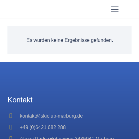
Es wurden keine Ergebnisse gefunden.
Kontakt
kontakt@skiclub-marburg.de
+49 (0)6421 682 288
Alexei PadvaHöhenweg 3435041 Marburg